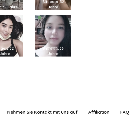
Sittiporn ,32
g,39 Jahre
Jahre
ngela,32
พัชรพรรณ,36
Jahre
Jahre
Nehmen Sie Kontakt mit uns auf
Affiliation
FAQ