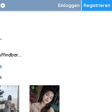
Einloggen
Registrieren
r
findbar....
e
n