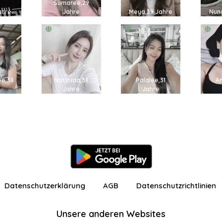
Sumaree,29
ahre
Jahre
Meya,39 Jahre
Nun
ee,38
Natthida,38
Palalee,31
A
e
Jahre
Jahre
Datenschutzerklärung
AGB
Datenschutzrichtlinien
Unsere anderen Websites