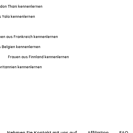
don Thani kennenlernen
s Yala kennenlernen
uen aus Frankreich kennenlernen
s Belgien kennenlernen
Frauen aus Finnland kennenlernen
ritannien kennenlernen
Nehmen Sie Kontakt mit uns auf
Affiliation
FAQ