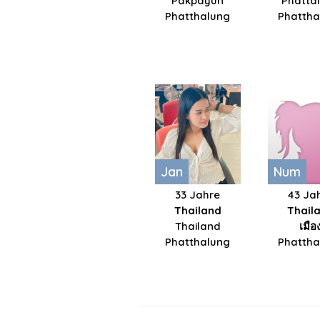
Pakpayun
Phatta
Phatthalung
Phattha
Jan
Num
33 Jahre
43 Ja
Thailand
Thail
Thailand
เมือ
Phatthalung
Phattha