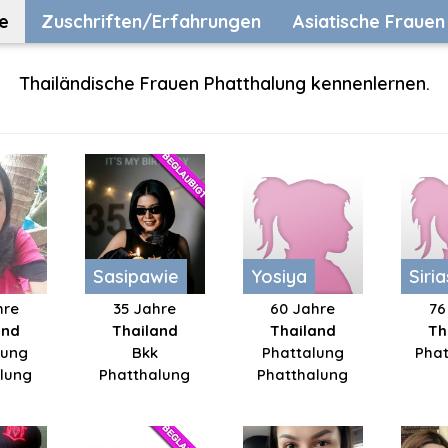
e
Zuschriften/Erfahrungen
Asiatische Frauen
Thailändische Frauen Phatthalung kennenlernen.
Sasipawie
Yosiya
Siri
hre
35 Jahre
60 Jahre
76
and
Thailand
Thailand
Th
lung
Bkk
Phattalung
Pha
lung
Phatthalung
Phatthalung