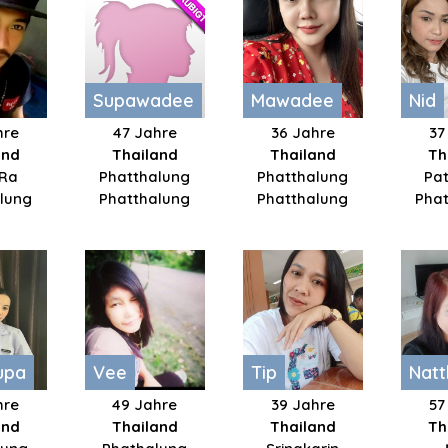
Supawadee
Mawadee
Nid
hre
47 Jahre
36 Jahre
37
and
Thailand
Thailand
Th
 Ra
Phatthalung
Phatthalung
Pa
lung
Phatthalung
Phatthalung
Pha
upa
Vee
Tip
Nat
hre
49 Jahre
39 Jahre
57
and
Thailand
Thailand
Th