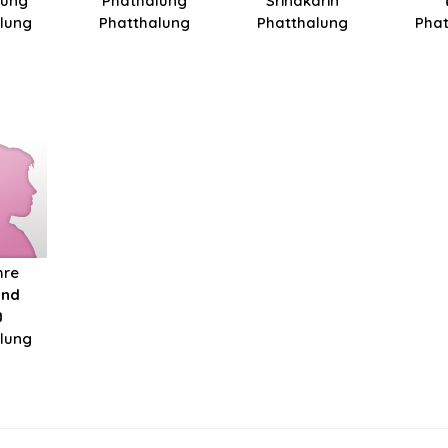
lung
Phathalung
Srinakarin
lung
Phatthalung
Phatthalung
Pha
hre
and
ง
lung