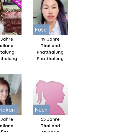
Fuse
 Jahre
19 Jahre
ailand
Thailand
ttalung
Phatthalung
tthalung
Phatthalung
thakan
Nuch
 Jahre
55 Jahre
ailand
Thailand