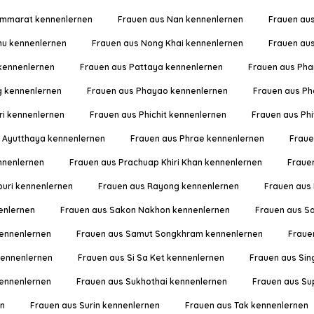
ammarat kennenlernen
Frauen aus Nan kennenlernen
Frauen aus
hu kennenlernen
Frauen aus Nong Khai kennenlernen
Frauen au
 kennenlernen
Frauen aus Pattaya kennenlernen
Frauen aus Pha
g kennenlernen
Frauen aus Phayao kennenlernen
Frauen aus Ph
ri kennenlernen
Frauen aus Phichit kennenlernen
Frauen aus Ph
i Ayutthaya kennenlernen
Frauen aus Phrae kennenlernen
Fraue
ennenlernen
Frauen aus Prachuap Khiri Khan kennenlernen
Fraue
uri kennenlernen
Frauen aus Rayong kennenlernen
Frauen aus 
enlernen
Frauen aus Sakon Nakhon kennenlernen
Frauen aus S
ennenlernen
Frauen aus Samut Songkhram kennenlernen
Fraue
kennenlernen
Frauen aus Si Sa Ket kennenlernen
Frauen aus Sin
kennenlernen
Frauen aus Sukhothai kennenlernen
Frauen aus Su
en
Frauen aus Surin kennenlernen
Frauen aus Tak kennenlernen