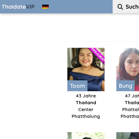
Such
Toom
Bung
43 Jahre
47 Ja
Thailand
Thail
Center
Phatta
Phatthalung
Phattha