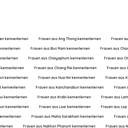
en kennenlernen
Frauen aus Ang Thong kennenlernen
Frauen a
ennenlernen
Frauen aus Buri Ram kennenlernen
Frauen aus Cha
nnenlernen
Frauen aus Chaiyaphum kennenlernen
Frauen aus C
 kennenlernen
Frauen aus Chiang Rai kennenlernen
Frauen aus 
on kennenlernen
Frauen aus Hua Hin kennenlernen
Frauen aus K
t kennenlernen
Frauen aus Kanchanaburi kennenlernen
Frauen 
ui kennenlernen
Frauen aus Krabi kennenlernen
Frauen aus La
un kennenlernen
Frauen aus Loei kennenlernen
Frauen aus Lop
ennenlernen
Frauen aus Maha Sarakham kennenlernen
Frauen 
nlernen
Frauen aus Nakhon Phanom kennenlernen
Frauen aus 