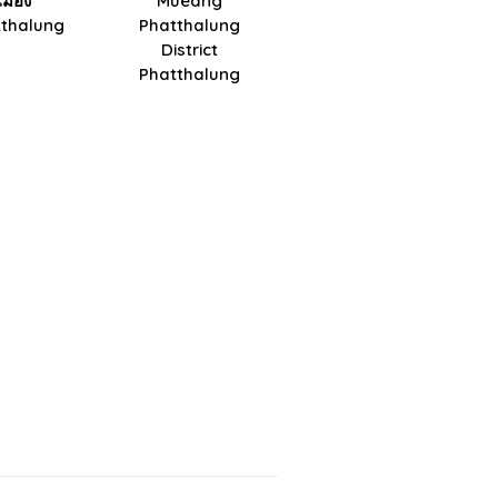
เมือง
Mueang
tthalung
Phatthalung
District
Phatthalung