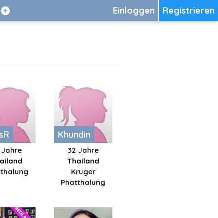
Einloggen
Registrieren
asR
Khundin
 Jahre
32 Jahre
ailand
Thailand
tthalung
Kruger
Phatthalung