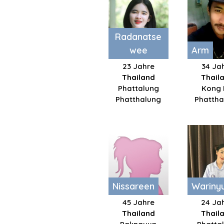
Radanatse
wee
Arm
23 Jahre
34 Ja
Thailand
Thail
Phattalung
Kong
Phatthalung
Phattha
Nissareen
Wariny
45 Jahre
24 Ja
Thailand
Thail