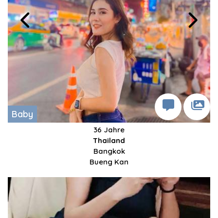
Baby
36 Jahre
Thailand
Bangkok
Bueng Kan