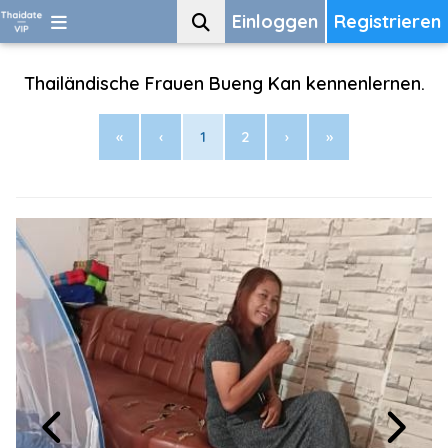
Einloggen
Registrieren
Thailändische Frauen Bueng Kan kennenlernen.
«
‹
1
2
›
»