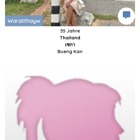
Waratthayw
55 Jahre
Thailand
เซกา
Bueng Kan