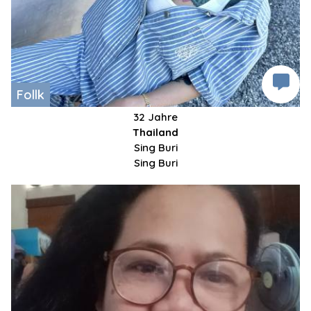
Follk
32 Jahre
Thailand
Sing Buri
Sing Buri