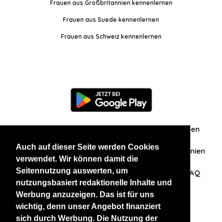
Frauen aus Großbritannien kennenlernen
Frauen aus Suede kennenlernen
Frauen aus Schweiz kennenlernen
Information
Über uns
Zuschriften/Erfahrungen
Auch auf dieser Seite werden Cookies
Datenschutzerklärung
AGB
Datenschutzrichtlinien
verwendet. Wir können damit die
Seitennutzung auswerten, um
Nehmen Sie Kontakt mit uns auf
Affiliation
FAQ
nutzungsbasiert redaktionelle Inhalte und
Werbung anzuzeigen. Das ist für uns
Unsere anderen Websites
wichtig, denn unser Angebot finanziert
sich durch Werbung. Die Nutzung der