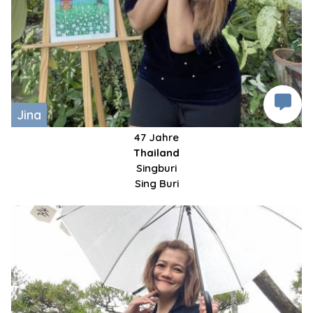
Jina
47 Jahre
Thailand
Singburi
Sing Buri