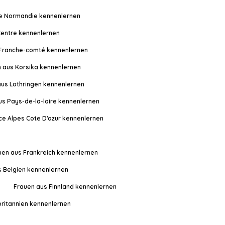
e Normandie kennenlernen
Centre kennenlernen
 Franche-comté kennenlernen
 aus Korsika kennenlernen
aus Lothringen kennenlernen
us Pays-de-la-loire kennenlernen
e Alpes Cote D'azur kennenlernen
uen aus Frankreich kennenlernen
s Belgien kennenlernen
Frauen aus Finnland kennenlernen
ritannien kennenlernen