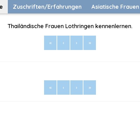
e
Zuschriften/Erfahrungen
Asiatische Frauen
Thailändische Frauen Lothringen kennenlernen.
«
‹
›
»
«
‹
›
»