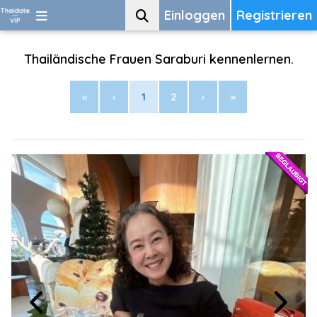
Einloggen
Registrieren
Thailändische Frauen Saraburi kennenlernen.
«
‹
1
2
›
»