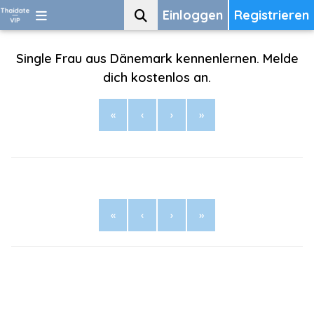
Einloggen
Registrieren
Single Frau aus Dänemark kennenlernen. Melde
dich kostenlos an.
«
‹
›
»
«
‹
›
»