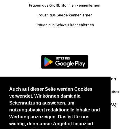
Frauen aus Großbritannien kennenlernen
Frauen aus Suede kennenlernen
Frauen aus Schweiz kennenlernen
Information
Über uns
Zuschriften/Erfahrungen
Auch auf dieser Seite werden Cookies
Datenschutzerklärung
AGB
Datenschutzrichtlinien
verwendet. Wir können damit die
Seitennutzung auswerten, um
Nehmen Sie Kontakt mit uns auf
Affiliation
FAQ
nutzungsbasiert redaktionelle Inhalte und
Werbung anzuzeigen. Das ist für uns
Unsere anderen Websites
wichtig, denn unser Angebot finanziert