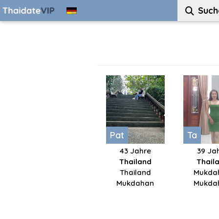
Such
Pat
Ta
43 Jahre
39 Ja
Thailand
Thail
Thailand
Mukda
Mukdahan
Mukda