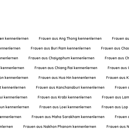
en kennenlernen
Frauen aus Ang Thong kennenlernen
Frauen a
ennenlernen
Frauen aus Buri Ram kennenlernen
Frauen aus Cha
nnenlernen
Frauen aus Chaiyaphum kennenlernen
Frauen aus C
 kennenlernen
Frauen aus Chiang Rai kennenlernen
Frauen aus 
on kennenlernen
Frauen aus Hua Hin kennenlernen
Frauen aus K
t kennenlernen
Frauen aus Kanchanaburi kennenlernen
Frauen 
ui kennenlernen
Frauen aus Krabi kennenlernen
Frauen aus La
un kennenlernen
Frauen aus Loei kennenlernen
Frauen aus Lop
ennenlernen
Frauen aus Maha Sarakham kennenlernen
Frauen 
nlernen
Frauen aus Nakhon Phanom kennenlernen
Frauen aus 