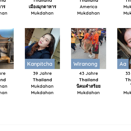
and
Thailand
Thailand
Th
หาร
เมืองมุกดาหาร
America
Mu
han
Mukdahan
Mukdahan
Mu
Kanpitcha
Wiranong
Aa
hre
39 Jahre
43 Jahre
33
and
Thailand
Thailand
Th
han
Mukdahan
นิคมคำสร้อย
han
Mukdahan
Mukdahan
Mu