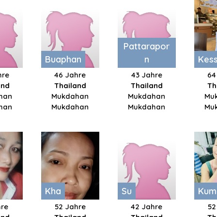
Pattarapor
Buaphan
n
Kes
hre
46 Jahre
43 Jahre
64
and
Thailand
Thailand
Th
han
Mukdahan
Mukdahan
Mu
han
Mukdahan
Mukdahan
Mu
Kha
Su
Kum
hre
52 Jahre
42 Jahre
52