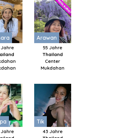
sara
Arawan
 Jahre
55 Jahre
ailand
Thailand
kdahan
Center
kdahan
Mukdahan
pa
Tik
 Jahre
43 Jahre