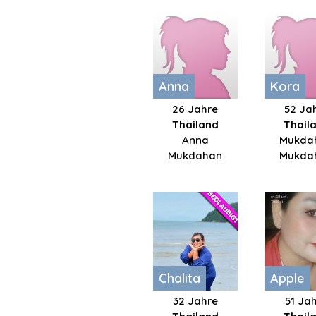
Anna
Kora
26 Jahre
52 Ja
Thailand
Thail
Anna
Mukda
Mukdahan
Mukda
Chalita
Apple
32 Jahre
51 Ja