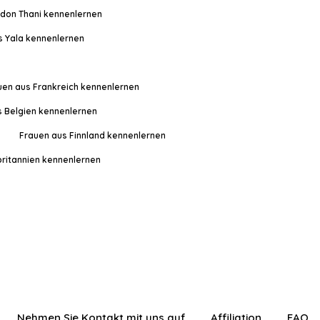
don Thani kennenlernen
s Yala kennenlernen
uen aus Frankreich kennenlernen
s Belgien kennenlernen
Frauen aus Finnland kennenlernen
ritannien kennenlernen
Nehmen Sie Kontakt mit uns auf
Affiliation
FAQ