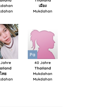
ailand
Thailand
kdahan
เมือง
kdahan
Mukdahan
Pa
 Jahre
40 Jahre
ailand
Thailand
ไทย
Mukdahan
kdahan
Mukdahan