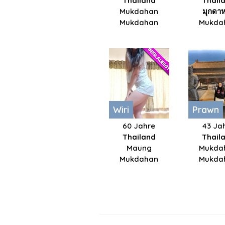
Thailand
Thail
Mukdahan
มุกดา
Mukdahan
Mukda
Wiri
Prawn
60 Jahre
43 Ja
Thailand
Thail
Maung
Mukda
Mukdahan
Mukda