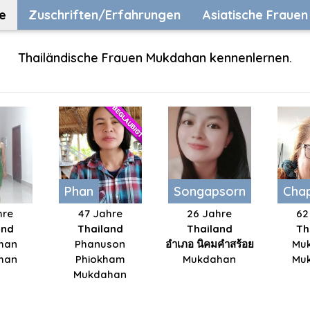
e
Zuschriften/Erfahrungen
Asiatische Frauen
Thailändische Frauen Mukdahan kennenlernen.
Phan
Songapsorn
Chap
hre
47 Jahre
26 Jahre
62
and
Thailand
Thailand
Th
han
Phanuson
อำเภอ นิคมคำสร้อย
Mu
han
Phiokham
Mukdahan
Mu
Mukdahan