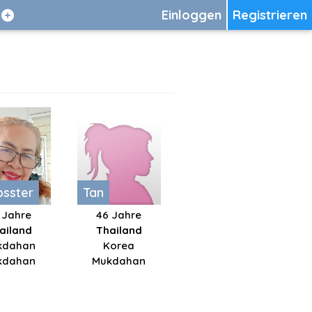
Einloggen
Registrieren
sster
Tan
 Jahre
46 Jahre
ailand
Thailand
kdahan
Korea
kdahan
Mukdahan