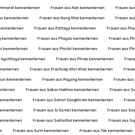
ammarat kennenlernen
Frauen aus Nan kennenlernen
Frauen aus
hu kennenlernen
Frauen aus Nong Khai kennenlernen
Frauen au
 kennenlernen
Frauen aus Pattaya kennenlernen
Frauen aus Pha
g kennenlernen
Frauen aus Phayao kennenlernen
Frauen aus Ph
ri kennenlernen
Frauen aus Phichit kennenlernen
Frauen aus Ph
i Ayutthaya kennenlernen
Frauen aus Phrae kennenlernen
Fraue
ennenlernen
Frauen aus Prachuap Khiri Khan kennenlernen
Fraue
uri kennenlernen
Frauen aus Rayong kennenlernen
Frauen aus 
enlernen
Frauen aus Sakon Nakhon kennenlernen
Frauen aus S
ennenlernen
Frauen aus Samut Songkhram kennenlernen
Fraue
kennenlernen
Frauen aus Si Sa Ket kennenlernen
Frauen aus Sin
kennenlernen
Frauen aus Sukhothai kennenlernen
Frauen aus Su
en
Frauen aus Surin kennenlernen
Frauen aus Tak kennenlernen