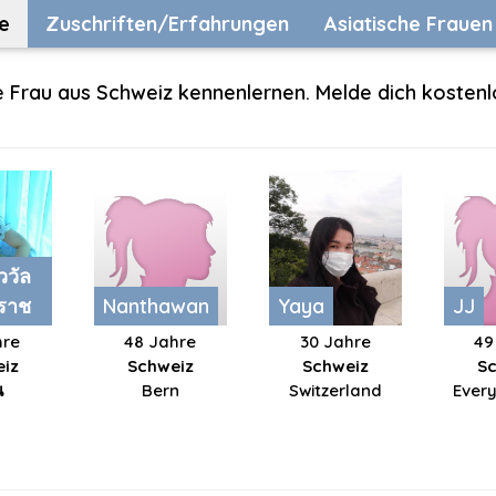
e
Zuschriften/Erfahrungen
Asiatische Frauen
e Frau aus Schweiz kennenlernen. Melde dich kostenl
ววัล
มราช
Nanthawan
Yaya
JJ
hre
48 Jahre
30 Jahre
49
iz
Schweiz
Schweiz
S
น
Bern
Switzerland
Ever