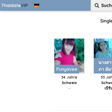
Such
Singl
นางสา
Punyavee
ภา อั
34 Jahre
53 Ja
Schweiz
Schwe
-
เบิร์