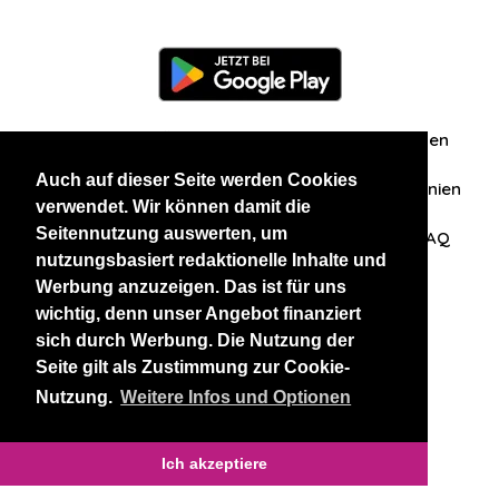
Information
Über uns
Zuschriften/Erfahrungen
Auch auf dieser Seite werden Cookies
Datenschutzerklärung
AGB
Datenschutzrichtlinien
verwendet. Wir können damit die
Seitennutzung auswerten, um
Nehmen Sie Kontakt mit uns auf
Affiliation
FAQ
nutzungsbasiert redaktionelle Inhalte und
Werbung anzuzeigen. Das ist für uns
Unsere anderen Websites
wichtig, denn unser Angebot finanziert
sich durch Werbung. Die Nutzung der
BlackAndBeauties
RussianKisses
Seite gilt als Zustimmung zur Cookie-
Nutzung.
Weitere Infos und Optionen
Copyright 2026 thaidatevip
Ich akzeptiere