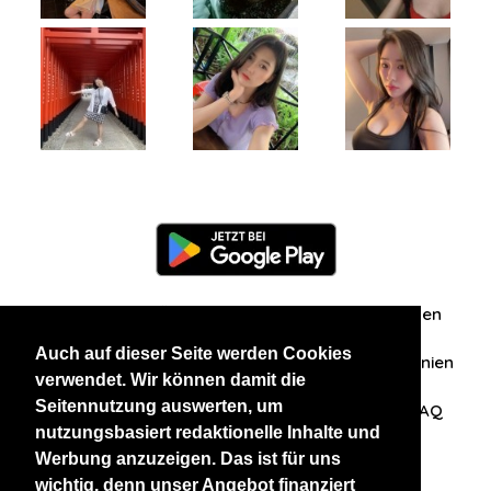
Information
Über uns
Zuschriften/Erfahrungen
Auch auf dieser Seite werden Cookies
Datenschutzerklärung
AGB
Datenschutzrichtlinien
verwendet. Wir können damit die
Seitennutzung auswerten, um
Nehmen Sie Kontakt mit uns auf
Affiliation
FAQ
nutzungsbasiert redaktionelle Inhalte und
Werbung anzuzeigen. Das ist für uns
Unsere anderen Websites
wichtig, denn unser Angebot finanziert