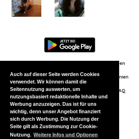
Information
Über uns
Zuschriften/Erfahrungen
Auch auf dieser Seite werden Cookies
Datenschutzerklärung
AGB
Datenschutzrichtlinien
verwendet. Wir können damit die
Seitennutzung auswerten, um
Nehmen Sie Kontakt mit uns auf
Affiliation
FAQ
nutzungsbasiert redaktionelle Inhalte und
Werbung anzuzeigen. Das ist für uns
Unsere anderen Websites
wichtig, denn unser Angebot finanziert
sich durch Werbung. Die Nutzung der
BlackAndBeauties
RussianKisses
Seite gilt als Zustimmung zur Cookie-
Nutzung.
Weitere Infos und Optionen