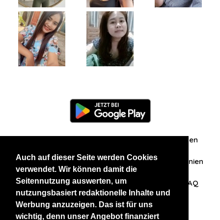
Information
Über uns
Zuschriften/Erfahrungen
Auch auf dieser Seite werden Cookies
Datenschutzerklärung
AGB
Datenschutzrichtlinien
verwendet. Wir können damit die
Seitennutzung auswerten, um
Nehmen Sie Kontakt mit uns auf
Affiliation
FAQ
nutzungsbasiert redaktionelle Inhalte und
Werbung anzuzeigen. Das ist für uns
Unsere anderen Websites
wichtig, denn unser Angebot finanziert