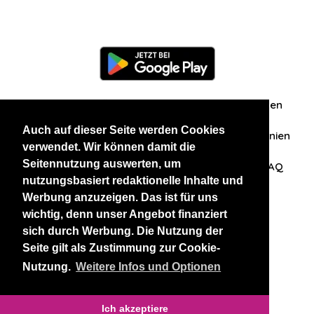
Information
Über uns
Zuschriften/Erfahrungen
Auch auf dieser Seite werden Cookies
Datenschutzerklärung
AGB
Datenschutzrichtlinien
verwendet. Wir können damit die
Seitennutzung auswerten, um
Nehmen Sie Kontakt mit uns auf
Affiliation
FAQ
nutzungsbasiert redaktionelle Inhalte und
Werbung anzuzeigen. Das ist für uns
Unsere anderen Websites
wichtig, denn unser Angebot finanziert
sich durch Werbung. Die Nutzung der
BlackAndBeauties
RussianKisses
Seite gilt als Zustimmung zur Cookie-
Nutzung.
Weitere Infos und Optionen
Copyright 2026 thaidatevip
Ich akzeptiere