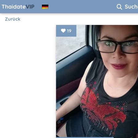
Such
Zurück
19