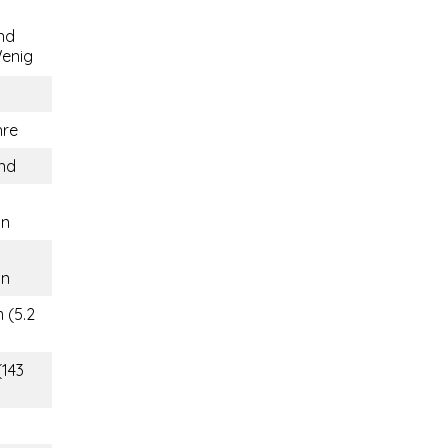
nd
enig
hre
and
on
on
 (5.2
(143