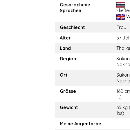
Gesprochene
Sprachen
Fließe
W
Geschlecht
Frau
Alter
57 Ja
Land
Thail
Region
Sakon
Nakh
Ort
Sakon
Nakh
Grösse
160 cm
ft)
Gewicht
65 kg 
lbs)
Meine Augenfarbe