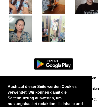
Information
Über uns
Zuschriften/Erfahrungen
Auch auf dieser Seite werden Cookies
Datenschutzerklärung
AGB
Datenschutzrichtlinien
verwendet. Wir können damit die
Seitennutzung auswerten, um
Nehmen Sie Kontakt mit uns auf
Affiliation
FAQ
nutzungsbasiert redaktionelle Inhalte und