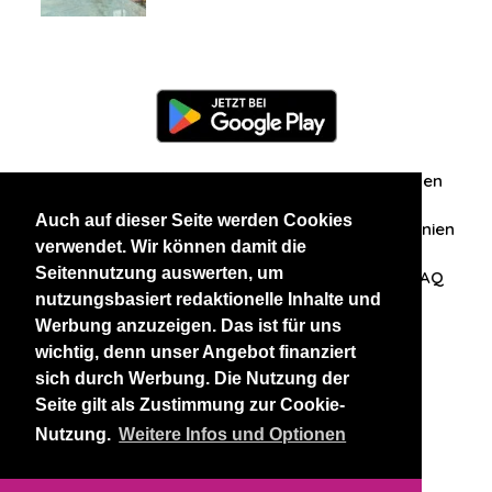
Information
Über uns
Zuschriften/Erfahrungen
Auch auf dieser Seite werden Cookies
Datenschutzerklärung
AGB
Datenschutzrichtlinien
verwendet. Wir können damit die
Seitennutzung auswerten, um
Nehmen Sie Kontakt mit uns auf
Affiliation
FAQ
nutzungsbasiert redaktionelle Inhalte und
Werbung anzuzeigen. Das ist für uns
Unsere anderen Websites
wichtig, denn unser Angebot finanziert
sich durch Werbung. Die Nutzung der
BlackAndBeauties
RussianKisses
Seite gilt als Zustimmung zur Cookie-
Nutzung.
Weitere Infos und Optionen
Copyright 2026 thaidatevip