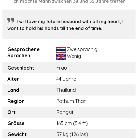
Ich möchte Mann zwischen 38 und 55 Jahre treffen
I will love my future husband with all my heart, I
want to hold his hands till the end of time.
Gesprochene
Zweisprachig
Sprachen
Wenig
Geschlecht
Frau
Alter
44 Jahre
Land
Thailand
Region
Pathum Thani
Ort
Rangsit
Grösse
165 cm (5.4 ft)
Gewicht
57 kg (126 lbs)