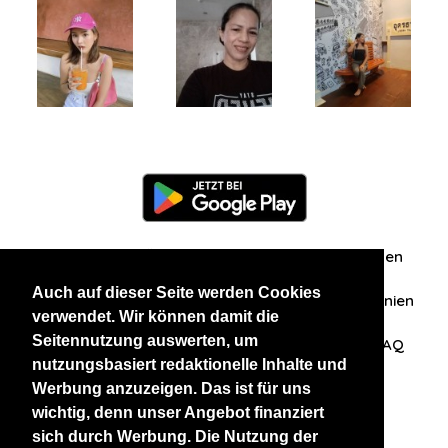
Information
Über uns
Zuschriften/Erfahrungen
Auch auf dieser Seite werden Cookies
Datenschutzerklärung
AGB
Datenschutzrichtlinien
verwendet. Wir können damit die
Seitennutzung auswerten, um
Nehmen Sie Kontakt mit uns auf
Affiliation
FAQ
nutzungsbasiert redaktionelle Inhalte und
Werbung anzuzeigen. Das ist für uns
Unsere anderen Websites
wichtig, denn unser Angebot finanziert
sich durch Werbung. Die Nutzung der