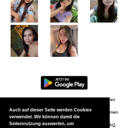
Information
Über uns
Zuschriften/Erfahrungen
Auch auf dieser Seite werden Cookies
Datenschutzerklärung
AGB
Datenschutzrichtlinien
verwendet. Wir können damit die
Seitennutzung auswerten, um
Nehmen Sie Kontakt mit uns auf
Affiliation
FAQ