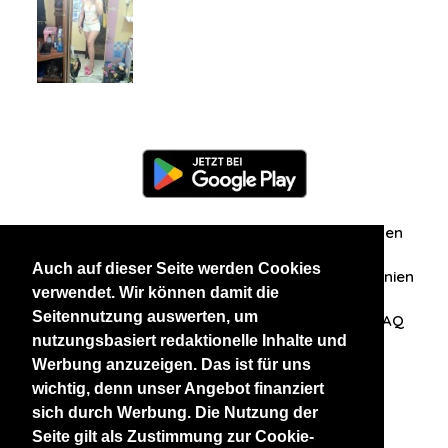
Information
Über uns
Zuschriften/Erfahrungen
Auch auf dieser Seite werden Cookies
Datenschutzerklärung
AGB
Datenschutzrichtlinien
verwendet. Wir können damit die
Seitennutzung auswerten, um
Nehmen Sie Kontakt mit uns auf
Affiliation
FAQ
nutzungsbasiert redaktionelle Inhalte und
Werbung anzuzeigen. Das ist für uns
Unsere anderen Websites
wichtig, denn unser Angebot finanziert
sich durch Werbung. Die Nutzung der
BlackAndBeauties
RussianKisses
Seite gilt als Zustimmung zur Cookie-