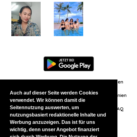
Information
Über uns
Zuschriften/Erfahrungen
Auch auf dieser Seite werden Cookies
Datenschutzerklärung
AGB
Datenschutzrichtlinien
verwendet. Wir können damit die
Seitennutzung auswerten, um
Nehmen Sie Kontakt mit uns auf
Affiliation
FAQ
nutzungsbasiert redaktionelle Inhalte und
Werbung anzuzeigen. Das ist für uns
Unsere anderen Websites
wichtig, denn unser Angebot finanziert
sich durch Werbung. Die Nutzung der