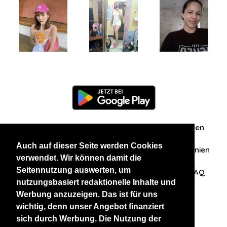
Information
Über uns
Zuschriften/Erfahrungen
Auch auf dieser Seite werden Cookies
Datenschutzerklärung
AGB
Datenschutzrichtlinien
verwendet. Wir können damit die
Seitennutzung auswerten, um
Nehmen Sie Kontakt mit uns auf
Affiliation
FAQ
nutzungsbasiert redaktionelle Inhalte und
Werbung anzuzeigen. Das ist für uns
Unsere anderen Websites
wichtig, denn unser Angebot finanziert
sich durch Werbung. Die Nutzung der
BlackAndBeauties
RussianKisses