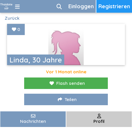
Einloggen
Registrieren
Zurück
0
Linda, 30 Jahre
Vor 1 Monat online
Flash senden
Teilen
Nachrichten
Profil