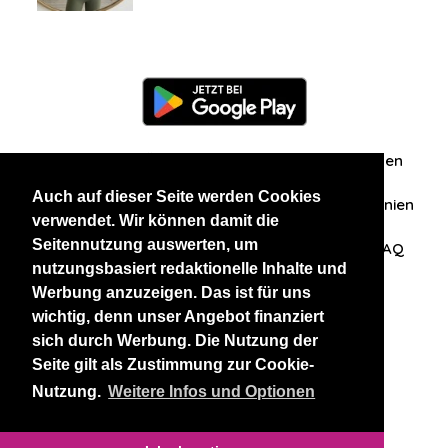
Information
Über uns
Zuschriften/Erfahrungen
Auch auf dieser Seite werden Cookies
Datenschutzerklärung
AGB
Datenschutzrichtlinien
verwendet. Wir können damit die
Seitennutzung auswerten, um
Nehmen Sie Kontakt mit uns auf
Affiliation
FAQ
nutzungsbasiert redaktionelle Inhalte und
Werbung anzuzeigen. Das ist für uns
Unsere anderen Websites
wichtig, denn unser Angebot finanziert
sich durch Werbung. Die Nutzung der
BlackAndBeauties
RussianKisses
Seite gilt als Zustimmung zur Cookie-
Nutzung.
Weitere Infos und Optionen
Copyright 2026 thaidatevip