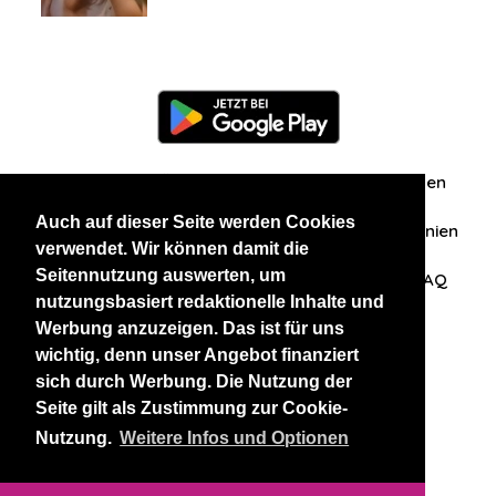
Information
Über uns
Zuschriften/Erfahrungen
Auch auf dieser Seite werden Cookies
Datenschutzerklärung
AGB
Datenschutzrichtlinien
verwendet. Wir können damit die
Seitennutzung auswerten, um
Nehmen Sie Kontakt mit uns auf
Affiliation
FAQ
nutzungsbasiert redaktionelle Inhalte und
Werbung anzuzeigen. Das ist für uns
Unsere anderen Websites
wichtig, denn unser Angebot finanziert
sich durch Werbung. Die Nutzung der
BlackAndBeauties
RussianKisses
Seite gilt als Zustimmung zur Cookie-
Nutzung.
Weitere Infos und Optionen
Copyright 2026 thaidatevip