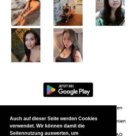
Information
Über uns
Zuschriften/Erfahrungen
Auch auf dieser Seite werden Cookies
Datenschutzerklärung
AGB
Datenschutzrichtlinien
verwendet. Wir können damit die
Seitennutzung auswerten, um
Nehmen Sie Kontakt mit uns auf
Affiliation
FAQ