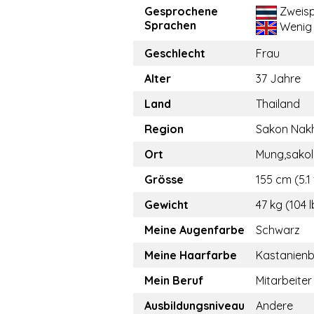
Gesprochene
Zweisp
Sprachen
Wenig
Geschlecht
Frau
Alter
37 Jahre
Land
Thailand
Region
Sakon Nak
Ort
Mung,sako
Grösse
155 cm (5.1 
Gewicht
47 kg (104 l
Meine Augenfarbe
Schwarz
Meine Haarfarbe
Kastanien
Mein Beruf
Mitarbeiter
Ausbildungsniveau
Andere