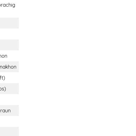
rachig
hon
lnakhon
ft)
bs)
braun