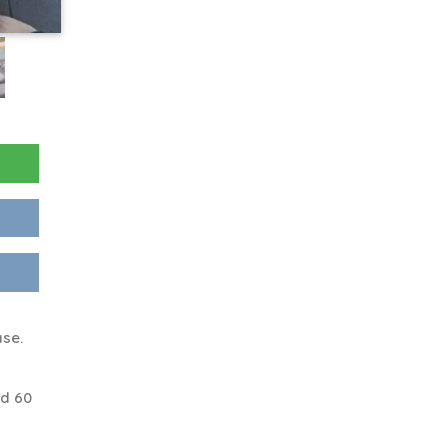
ase.
nd 60