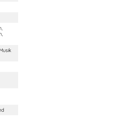
,
h,
 Musik
nd