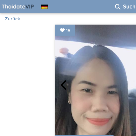
Such
Zurück
19