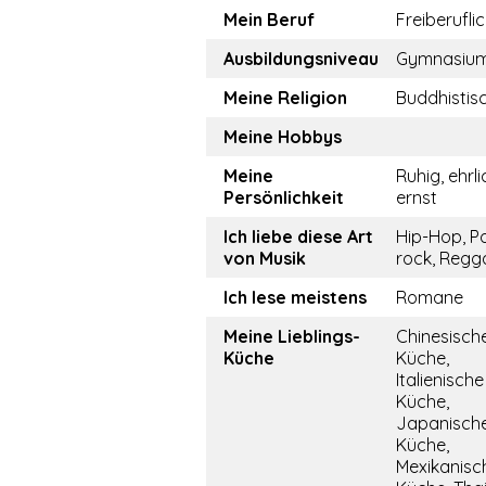
Mein Beruf
Freiberufli
Ausbildungsniveau
Gymnasiu
Meine Religion
Buddhistis
Meine Hobbys
Meine
Ruhig, ehrli
Persönlichkeit
ernst
Ich liebe diese Art
Hip-Hop, P
von Musik
rock, Regg
Ich lese meistens
Romane
Meine Lieblings-
Chinesisch
Küche
Küche,
Italienische
Küche,
Japanisch
Küche,
Mexikanisc