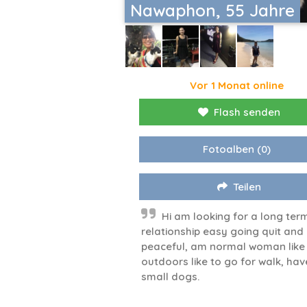
Nawaphon, 55 Jahre
Vor 1 Monat online
Flash senden
Fotoalben
(0)
Teilen
Hi am looking for a long ter
relationship easy going quit and
peaceful, am normal woman like
outdoors like to go for walk, hav
small dogs.