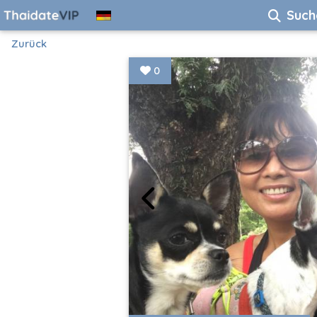
Such
Zurück
0