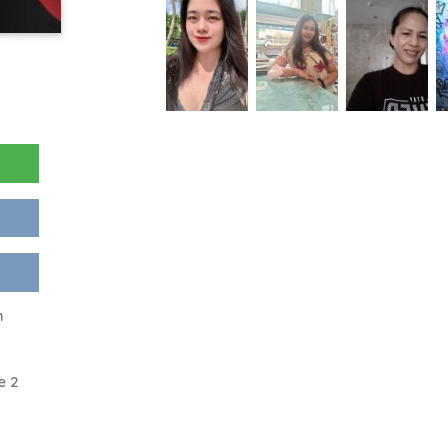
m
e 2