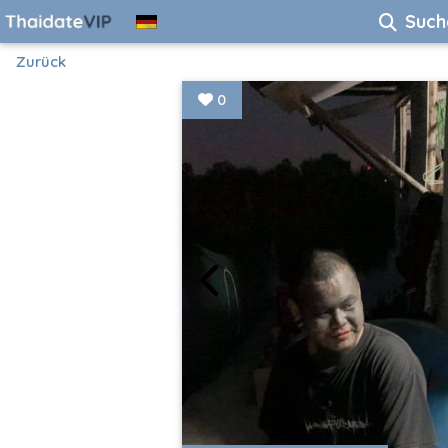
Such
Zurück
0