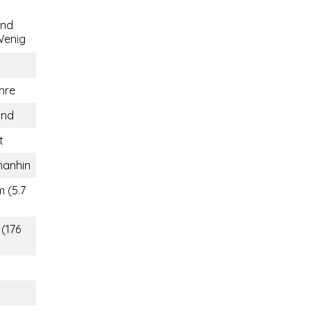
end
enig
hre
and
t
hanhin
m (5.7
 (176