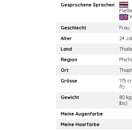
Gesprochene Sprachen
Fließ
W
Geschlecht
Frau
Alter
24 Ja
Land
Thail
Region
Phichi
Ort
Thap
Grösse
175 c
ft)
Gewicht
80 kg
lbs)
Meine Augenfarbe
Meine Haarfarbe