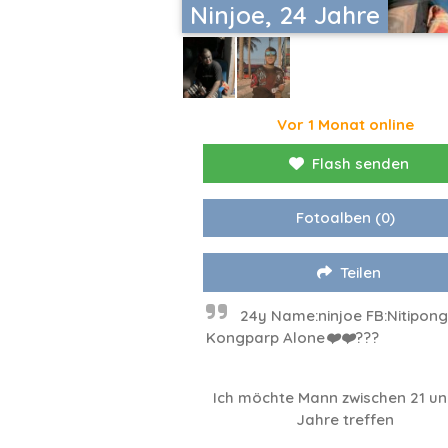
Ninjoe, 24 Jahre
Vor 1 Monat online
Flash senden
Fotoalben
(0)
Teilen
24y Name:ninjoe FB:Nitipong
Kongparp Alone❤️❤️???
Ich möchte Mann zwischen 21 un
Jahre treffen