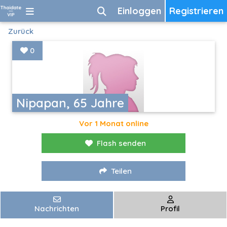
Einloggen
Registrieren
Zurück
0
Nipapan, 65 Jahre
Vor 1 Monat online
Flash senden
Teilen
Nachrichten
Profil