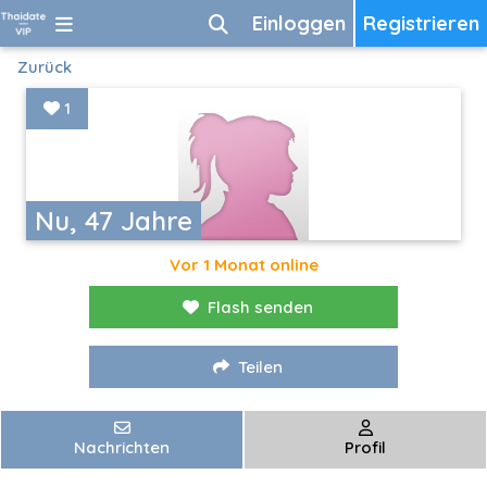
Einloggen
Registrieren
Zurück
1
Nu, 47 Jahre
Vor 1 Monat online
Flash senden
Teilen
Nachrichten
Profil