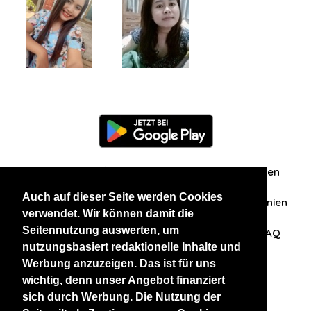
Information
Über uns
Zuschriften/Erfahrungen
Auch auf dieser Seite werden Cookies
Datenschutzerklärung
AGB
Datenschutzrichtlinien
verwendet. Wir können damit die
Seitennutzung auswerten, um
Nehmen Sie Kontakt mit uns auf
Affiliation
FAQ
nutzungsbasiert redaktionelle Inhalte und
Werbung anzuzeigen. Das ist für uns
Unsere anderen Websites
wichtig, denn unser Angebot finanziert
sich durch Werbung. Die Nutzung der
BlackAndBeauties
RussianKisses