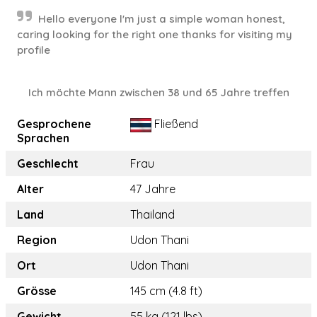
Hello everyone l'm just a simple woman honest,
caring looking for the right one thanks for visiting my
profile
Ich möchte Mann zwischen 38 und 65 Jahre treffen
Gesprochene
Fließend
Sprachen
Geschlecht
Frau
Alter
47 Jahre
Land
Thailand
Region
Udon Thani
Ort
Udon Thani
Grösse
145 cm (4.8 ft)
Gewicht
55 kg (121 lbs)