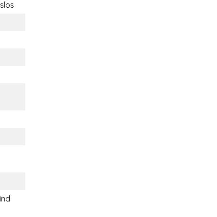
slos
ind