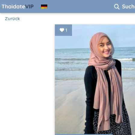
Such
Zurück
1