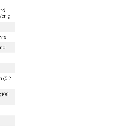
end
enig
hre
and
m (5.2
 (108