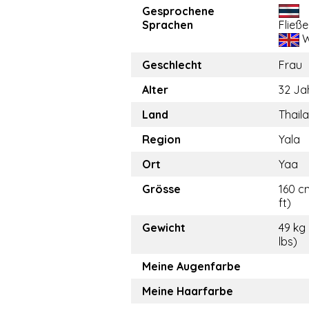
Gesprochene
Sprachen
Fließ
W
Geschlecht
Frau
Alter
32 Ja
Land
Thail
Region
Yala
Ort
Yaa
Grösse
160 c
ft)
Gewicht
49 kg
lbs)
Meine Augenfarbe
Meine Haarfarbe