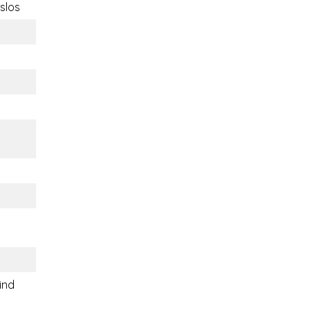
slos
ind