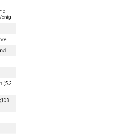
end
enig
hre
and
m (5.2
 (108