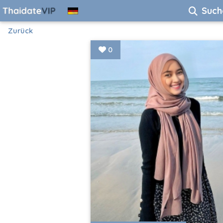
Such
Zurück
0