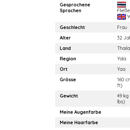
Gesprochene
Sprachen
Fließ
W
Geschlecht
Frau
Alter
32 Ja
Land
Thail
Region
Yala
Ort
Yaa
Grösse
160 c
ft)
Gewicht
49 kg
lbs)
Meine Augenfarbe
Meine Haarfarbe