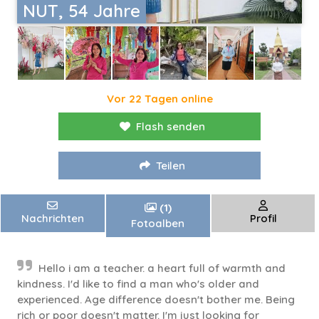
NUT, 54 Jahre
Vor 22 Tagen online
Flash senden
Teilen
(1)
Nachrichten
Profil
Fotoalben
Hello i am a teacher. a heart full of warmth and
kindness. I'd like to find a man who's older and
experienced. Age difference doesn't bother me. Being
rich or poor doesn't matter. I'm just looking for