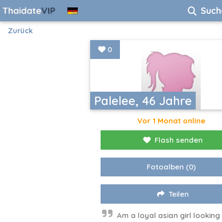
Such
Zurück
0
Palelee, 46 Jahre
Vor 1 Monat online
Flash senden
Fotoalben
(0)
Teilen
Am a loyal asian girl looking