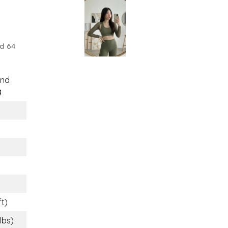
d 64
end
g
ft)
lbs)