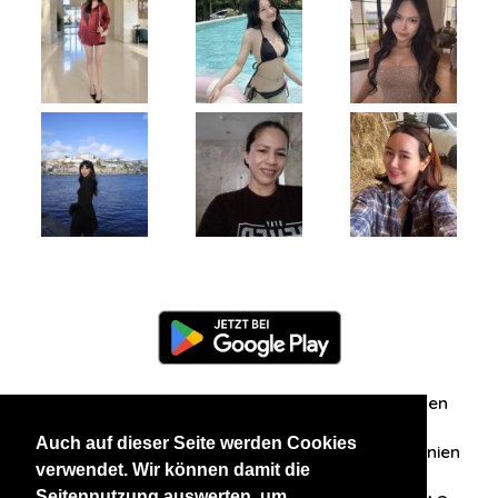
Information
Über uns
Zuschriften/Erfahrungen
Auch auf dieser Seite werden Cookies
Datenschutzerklärung
AGB
Datenschutzrichtlinien
verwendet. Wir können damit die
Seitennutzung auswerten, um