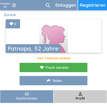
Einloggen
Registrieren
Zurück
0
Patnapa, 52 Jahre
Vor 1 Monat online
Flash senden
Teilen
Nachrichten
Profil