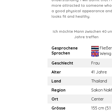
more attracted to someone who
a good physical appearance an
looks fit and healthy.
Ich möchte Mann zwischen 40 u
Jahre treffen
Gesprochene
Fließe
Sprachen
Wenig
Geschlecht
Frau
Alter
41 Jahre
Land
Thailand
Region
Sakon Nak
Ort
Center
Grösse
155 cm (5.1 