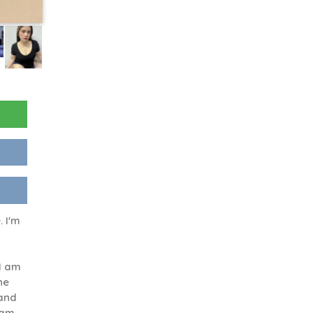
. I'm
I am
ne
 and
 am