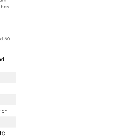
 has
d
nd 60
nd
hon
ft)