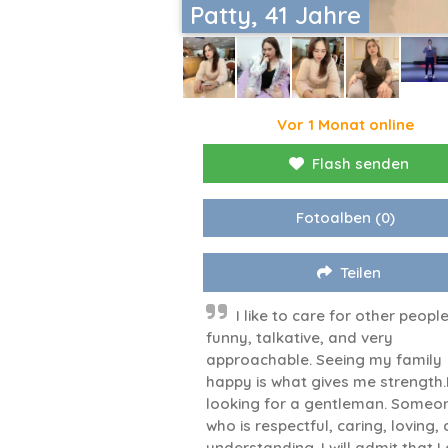
Patty, 41 Jahre
Vor 1 Monat online
Flash senden
Fotoalben
(0)
Teilen
I like to care for other people
funny, talkative, and very
approachable. Seeing my family
happy is what gives me strength.
looking for a gentleman. Someo
who is respectful, caring, loving,
understanding. I will admit that I