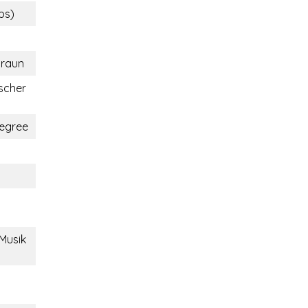
lbs)
braun
scher
egree
h
 Musik