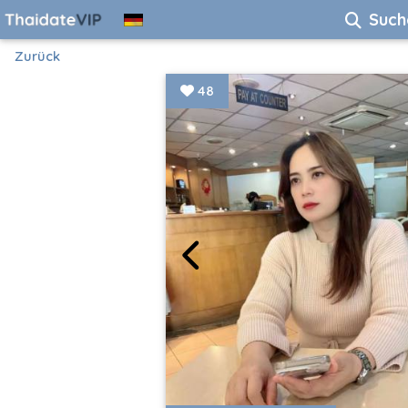
Such
Zurück
48