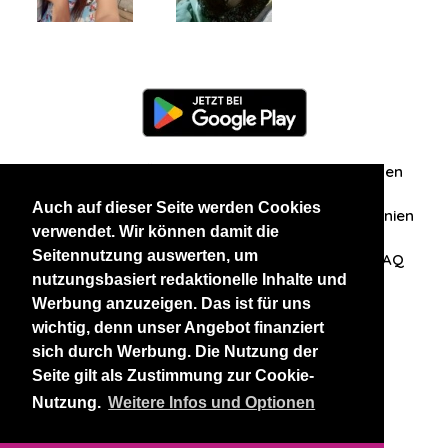
Information
Über uns
Zuschriften/Erfahrungen
Auch auf dieser Seite werden Cookies
Datenschutzerklärung
AGB
Datenschutzrichtlinien
verwendet. Wir können damit die
Seitennutzung auswerten, um
Nehmen Sie Kontakt mit uns auf
Affiliation
FAQ
nutzungsbasiert redaktionelle Inhalte und
Werbung anzuzeigen. Das ist für uns
Unsere anderen Websites
wichtig, denn unser Angebot finanziert
sich durch Werbung. Die Nutzung der
BlackAndBeauties
RussianKisses
Seite gilt als Zustimmung zur Cookie-
Nutzung.
Weitere Infos und Optionen
Copyright 2026 thaidatevip