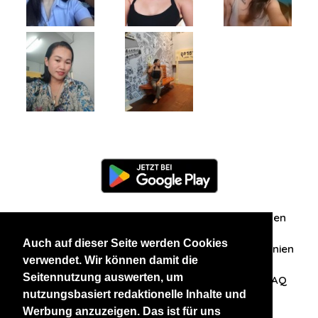
Information
Über uns
Zuschriften/Erfahrungen
Auch auf dieser Seite werden Cookies
Datenschutzerklärung
AGB
Datenschutzrichtlinien
verwendet. Wir können damit die
Seitennutzung auswerten, um
Nehmen Sie Kontakt mit uns auf
Affiliation
FAQ
nutzungsbasiert redaktionelle Inhalte und
Werbung anzuzeigen. Das ist für uns