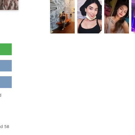
d
d 58