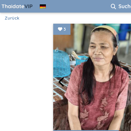
Such
Zurück
3