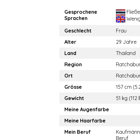
Gesprochene
Fließ
Sprachen
Weni
Geschlecht
Frau
Alter
29 Jahre
Land
Thailand
Region
Ratchabur
Ort
Ratchabur
Grösse
157 cm (5.2
Gewicht
51 kg (112 
Meine Augenfarbe
Meine Haarfarbe
Mein Beruf
Kaufmänn
Beruf