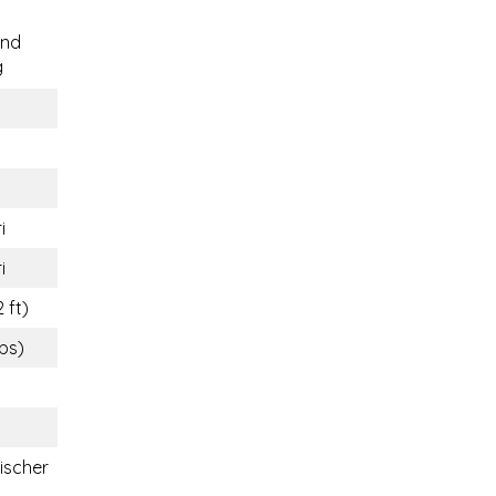
end
g
i
i
 ft)
lbs)
ischer