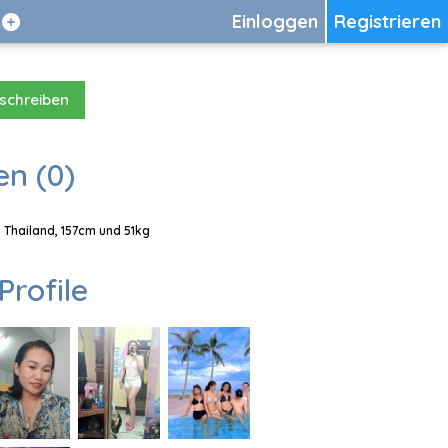
Einloggen
Registrieren
 schreiben
en (0)
 Thailand, 157cm und 51kg
Profile