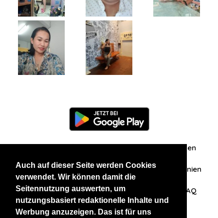
Information
Über uns
Zuschriften/Erfahrungen
Auch auf dieser Seite werden Cookies
Datenschutzerklärung
AGB
Datenschutzrichtlinien
verwendet. Wir können damit die
Seitennutzung auswerten, um
Nehmen Sie Kontakt mit uns auf
Affiliation
FAQ
nutzungsbasiert redaktionelle Inhalte und
Werbung anzuzeigen. Das ist für uns