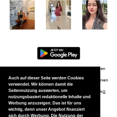
Information
Über uns
Zuschriften/Erfahrungen
Auch auf dieser Seite werden Cookies
Datenschutzerklärung
AGB
Datenschutzrichtlinien
verwendet. Wir können damit die
Seitennutzung auswerten, um
Nehmen Sie Kontakt mit uns auf
Affiliation
FAQ
nutzungsbasiert redaktionelle Inhalte und
Werbung anzuzeigen. Das ist für uns
Unsere anderen Websites
wichtig, denn unser Angebot finanziert
sich durch Werbung. Die Nutzung der