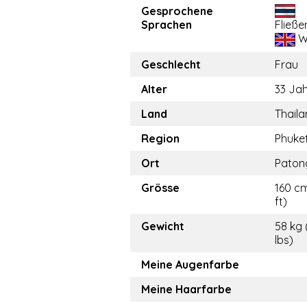
Gesprochene
Sprachen
Fließe
W
Geschlecht
Frau
Alter
33 Ja
Land
Thail
Region
Phuke
Ort
Paton
Grösse
160 cm
ft)
Gewicht
58 kg 
lbs)
Meine Augenfarbe
Meine Haarfarbe