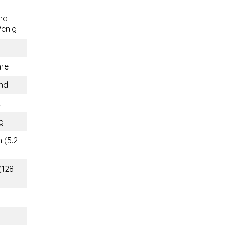
nd
enig
hre
and
t
g
 (5.2
(128