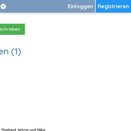
Einloggen
Registrieren
 schreiben
en (1)
, Thailand, 160cm und 58kg