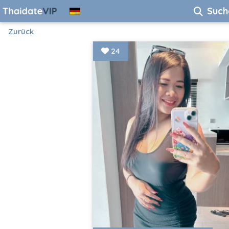
Such
Zurück
24