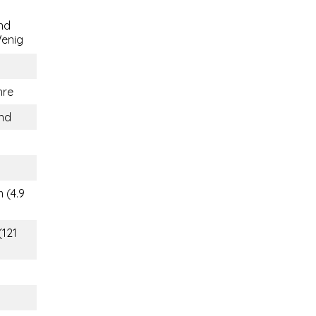
nd
enig
hre
and
t
 (4.9
(121