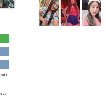
nd i
d 60