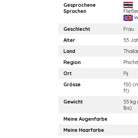
Gesprochene
Sprachen
Fließe
W
Geschlecht
Frau
Alter
55 Ja
Land
Thail
Region
Phichi
Ort
Pij
Grösse
150 cm
ft)
Gewicht
55 kg 
lbs)
Meine Augenfarbe
Meine Haarfarbe