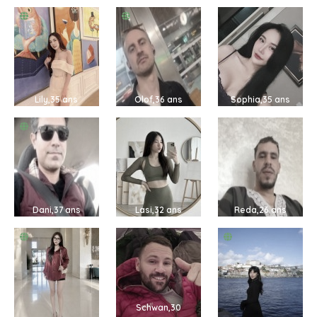
Lily,35 ans
Olof,36 ans
Sophia,35 ans
Dani,37 ans
Lasi,32 ans
Reda,26 ans
Schwan,30