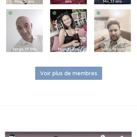
May,21 ans
ans
Min,33 ans
Serge,39 ans
Mimi,37 ans
Sumji,36 ans
Voir plus de membres