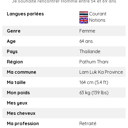
Je souhaite rencontrer Homme entre 54 et 69 ans
Langues parlées
Courant
Notions
Genre
Femme
Age
64 ans
Pays
Thaïlande
Région
Pathum Thani
Ma commune
Lam Luk Ka Province
Ma taille
164 cm (5.4 ft)
Mon poids
63 kg (139 lbs)
Mes yeux
Mes cheveux
Ma profession
Retraité