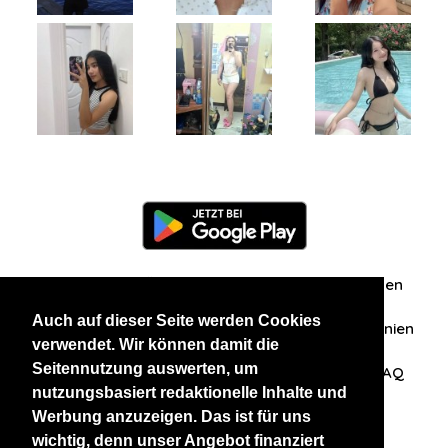
Information
Über uns
Zuschriften/Erfahrungen
Auch auf dieser Seite werden Cookies
Datenschutzerklärung
AGB
Datenschutzrichtlinien
verwendet. Wir können damit die
Seitennutzung auswerten, um
Nehmen Sie Kontakt mit uns auf
Affiliation
FAQ
nutzungsbasiert redaktionelle Inhalte und
Werbung anzuzeigen. Das ist für uns
Unsere anderen Websites
wichtig, denn unser Angebot finanziert