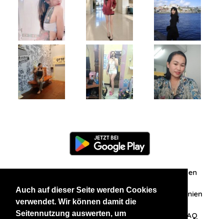
Information
Über uns
Zuschriften/Erfahrungen
Auch auf dieser Seite werden Cookies
Datenschutzerklärung
AGB
Datenschutzrichtlinien
verwendet. Wir können damit die
Seitennutzung auswerten, um
Nehmen Sie Kontakt mit uns auf
Affiliation
FAQ