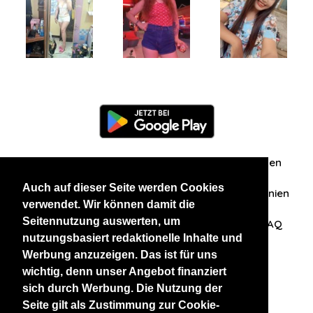
Information
Über uns
Zuschriften/Erfahrungen
Auch auf dieser Seite werden Cookies
Datenschutzerklärung
AGB
Datenschutzrichtlinien
verwendet. Wir können damit die
Seitennutzung auswerten, um
Nehmen Sie Kontakt mit uns auf
Affiliation
FAQ
nutzungsbasiert redaktionelle Inhalte und
Werbung anzuzeigen. Das ist für uns
Unsere anderen Websites
wichtig, denn unser Angebot finanziert
sich durch Werbung. Die Nutzung der
BlackAndBeauties
RussianKisses
Seite gilt als Zustimmung zur Cookie-