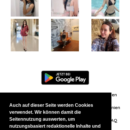
Information
Über uns
Zuschriften/Erfahrungen
Auch auf dieser Seite werden Cookies
Datenschutzerklärung
AGB
Datenschutzrichtlinien
verwendet. Wir können damit die
Seitennutzung auswerten, um
Nehmen Sie Kontakt mit uns auf
Affiliation
FAQ
nutzungsbasiert redaktionelle Inhalte und